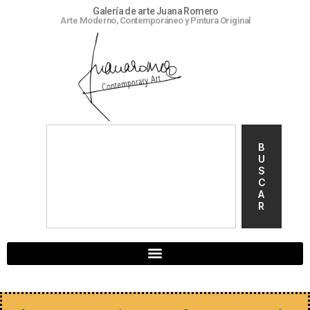
Galería de arte Juana Romero
Arte Moderno, Contemporáneo y Pintura Original
B
U
S
C
A
R