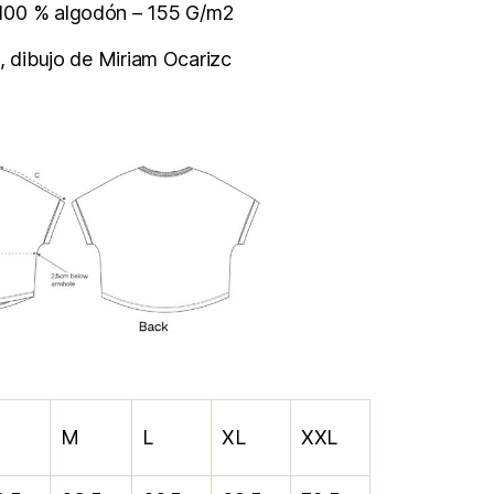
– 100 % algodón – 155 G/m2
, dibujo de Miriam Ocarizc
M
L
XL
XXL