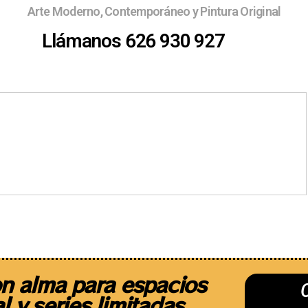
Arte Moderno, Contemporáneo y Pintura Original
Llámanos 626 930 927
Ferias
¿Quieres exponer ?
Sobre 
n alma para espacios
l y series limitadas