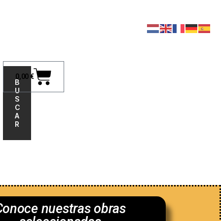
0,00
€
B
U
S
C
A
R
nosotros
Conoce nuestras obras