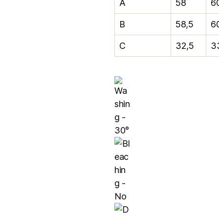
A
58
6
B
58,5
6
C
32,5
3