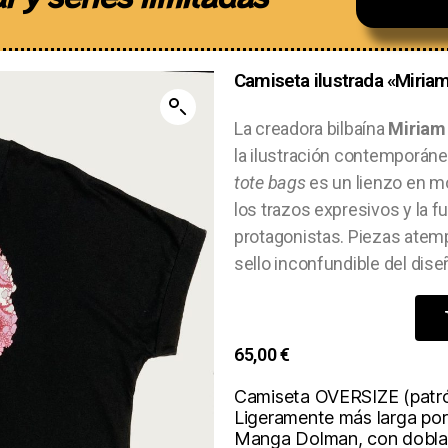
Camiseta ilustrada «Miria
La creadora bilbaína
Miriam
la ilustración contemporán
tote bags
es un lienzo en m
los trazos expresivos y la f
protagonistas. Piezas atem
sello inconfundible del dise
65,00
€
Camiseta OVERSIZE (patró
Ligeramente más larga por
Manga Dolman, con doblad