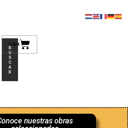
0,00
€
B
U
S
C
A
R
nosotros
Conoce nuestras obras