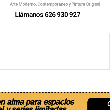
Arte Moderno, Contemporáneo y Pintura Original
Llámanos 626 930 927
Ferias
¿Quieres exponer ?
Sobre 
n alma para espacios
l y series limitadas