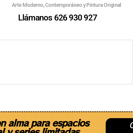
Arte Moderno, Contemporáneo y Pintura Original
Llámanos 626 930 927
Ferias
¿Quieres exponer ?
Sobre 
n alma para espacios
l y series limitadas