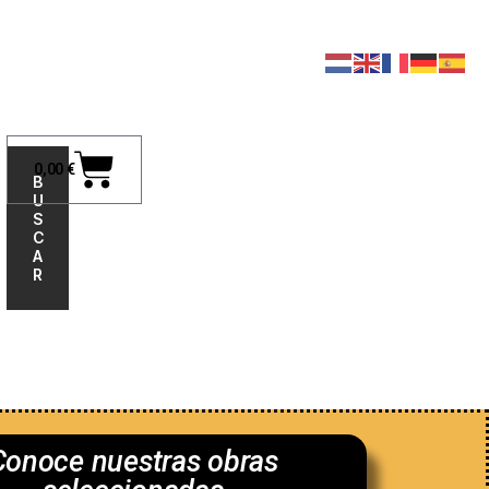
0,00
€
B
U
S
C
A
R
nosotros
Conoce nuestras obras