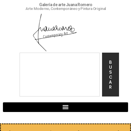
Galería de arte Juana Romero
Arte Moderno, Contemporáneo y Pintura Original
B
U
S
C
A
R