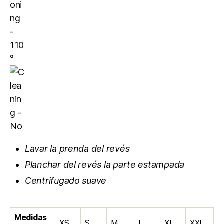
Lavar la prenda del revés
Planchar del revés la parte estampada
Centrifugado suave
Medidas
XS
S
M
L
XL
XXL