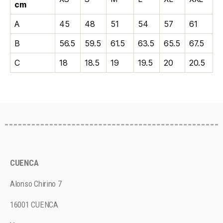
cm
A
45
48
51
54
57
61
B
56.5
59.5
61.5
63.5
65.5
67.5
C
18
18.5
19
19.5
20
20.5
CUENCA
Alonso Chirino 7
16001 CUENCA