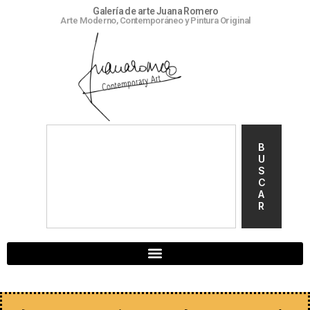
Galería de arte Juana Romero
Arte Moderno, Contemporáneo y Pintura Original
B
U
S
C
A
R