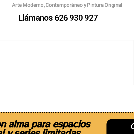
Arte Moderno, Contemporáneo y Pintura Original
Llámanos 626 930 927
Ferias
¿Quieres exponer ?
Sobre 
n alma para espacios
l y series limitadas