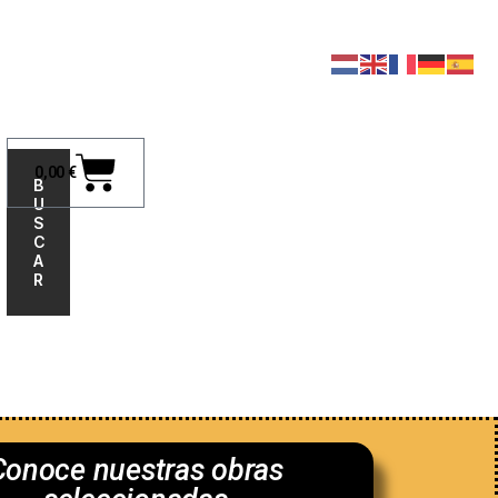
0,00
€
B
U
S
C
A
R
nosotros
Conoce nuestras obras