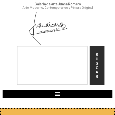
Galería de arte Juana Romero
Arte Moderno, Contemporáneo y Pintura Original
B
U
S
C
A
R