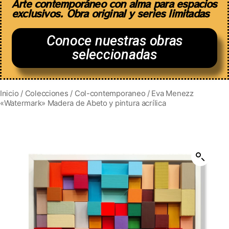
Arte contemporáneo con alma para espacios
exclusivos. Obra original y series limitadas
Conoce nuestras obras
seleccionadas
Inicio
/
Colecciones
/
Col-contemporaneo
/ Eva Menezz
«Watermark» Madera de Abeto y pintura acrílica