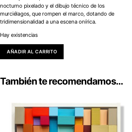
nocturno pixelado y el dibujo técnico de los
murciélagos, que rompen el marco, dotando de
tridimensionalidad a una escena onírica.
Hay existencias
Eva
AÑADIR AL CARRITO
Menezz
"Bats
"
Dibujo
sobre
También te recomendamos…
papel
Canson
cantidad