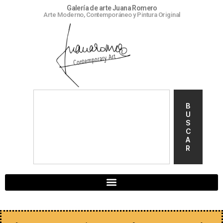
Galería de arte Juana Romero
Arte Moderno, Contemporáneo y Pintura Original
B
U
S
C
A
R