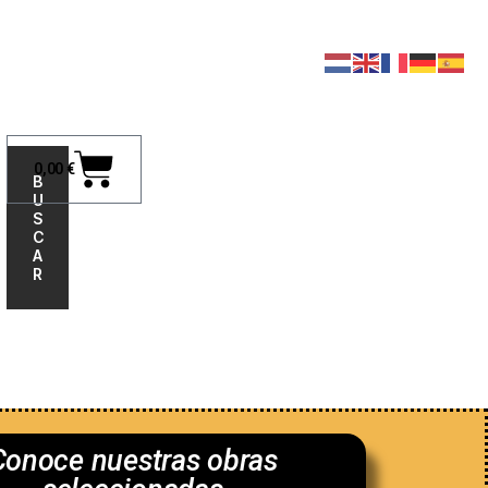
0,00
€
B
U
S
C
A
R
nosotros
Conoce nuestras obras