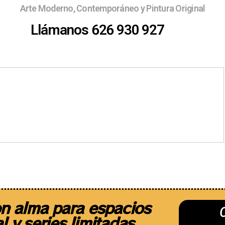
Arte Moderno, Contemporáneo y Pintura Original
Llámanos 626 930 927
Ferias
¿Quieres exponer ?
Sobre 
n alma para espacios
l y series limitadas