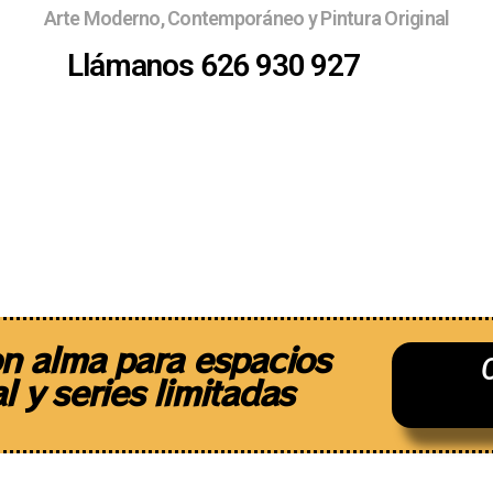
Arte Moderno, Contemporáneo y Pintura Original
Llámanos 626 930 927
erias
¿Quieres exponer ?
Sobre nosotr
n alma para espacios
l y series limitadas