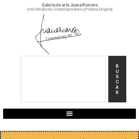
Galería de arte Juana Romero
Arte Moderno, Contemporáneo y Pintura Original
B
U
S
C
A
R