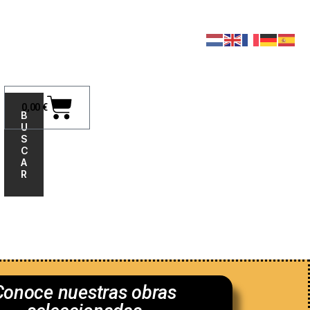
0,00
€
B
U
S
C
A
R
nosotros
Conoce nuestras obras