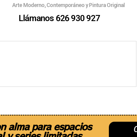
Arte Moderno, Contemporáneo y Pintura Original
Llámanos 626 930 927
Ferias
¿Quieres exponer ?
Sobre 
n alma para espacios
l y series limitadas