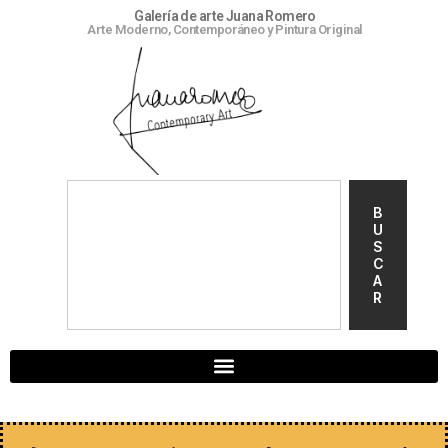
Galería de arte Juana Romero
Arte Moderno, Contemporáneo y Pintura Original
B
U
S
C
A
R