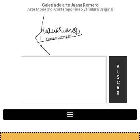
Galería de arte Juana Romero
Arte Moderno, Contemporáneo y Pintura Original
B
U
S
C
A
R