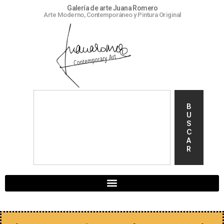
Galería de arte Juana Romero
Arte Moderno, Contemporáneo y Pintura Original
B
U
S
C
A
R