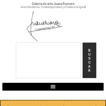
Galería de arte Juana Romero
Arte Moderno, Contemporáneo y Pintura Original
B
U
S
C
A
R