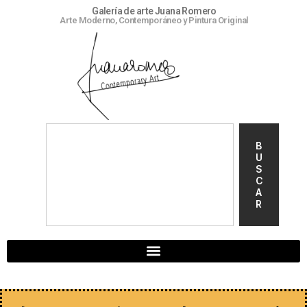
Galería de arte Juana Romero
Arte Moderno, Contemporáneo y Pintura Original
B
U
S
C
A
R